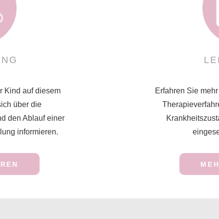
UNG
LE
hr Kind auf diesem
Erfahren Sie mehr
ich über die
Therapieverfahre
 den Ablauf einer
Krankheitszust
ung informieren.
eingese
HREN
MEH